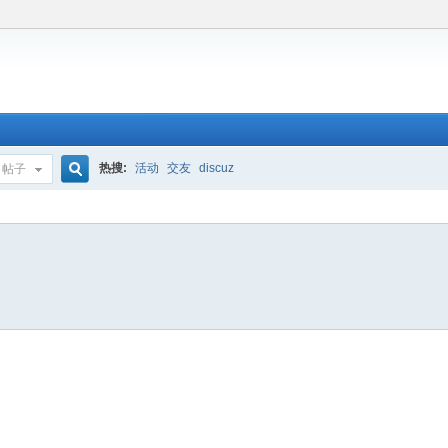
热搜:
活动
交友
discuz
帖子
搜
索