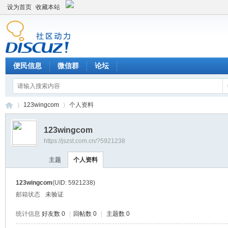
设为首页
收藏本站
便民信息
微信群
论坛
123wingcom
个人资料
123wingcom
https://jszst.com.cn/?5921238
Di
›
›
主题
个人资料
123wingcom
(UID: 5921238)
邮箱状态
未验证
统计信息
好友数 0
|
回帖数 0
|
主题数 0