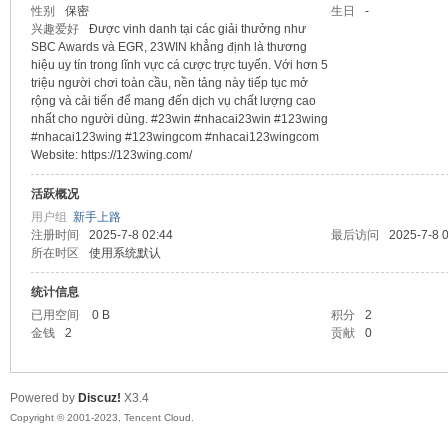
性别
保密
生日
-
兴趣爱好
Được vinh danh tại các giải thưởng như
sc
SBC Awards và EGR, 23WIN khẳng định là thương
hiệu uy tín trong lĩnh vực cá cược trực tuyến. Với hơn 5
triệu người chơi toàn cầu, nền tảng này tiếp tục mở
rộng và cải tiến để mang đến dịch vụ chất lượng cao
nhất cho người dùng. #23win #nhacai23win #123wing
#nhacai123wing #123wingcom #nhacai123wingcom
Website: https://123wing.com/
活跃概况
用户组
新手上路
注册时间
2025-7-8 02:44
最后访问
2025-7-8 
uz!
所在时区
使用系统默认
统计信息
已用空间
0 B
积分
2
金钱
2
贡献
0
Powered by
Discuz!
X3.4
Copyright © 2001-2023, Tencent Cloud.
Bo