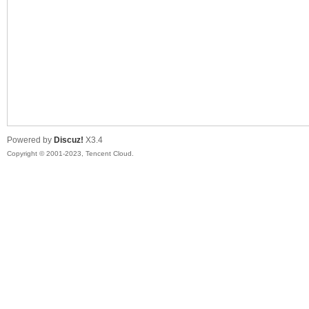
sc
Powered by
Discuz!
X3.4
Copyright © 2001-2023, Tencent Cloud.
uz!
Bo