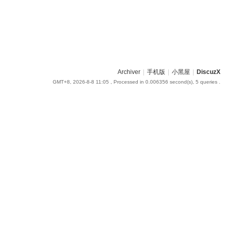
Archiver
|
手机版
|
小黑屋
|
DiscuzX
GMT+8, 2026-8-8 11:05
, Processed in 0.006356 second(s), 5 queries .