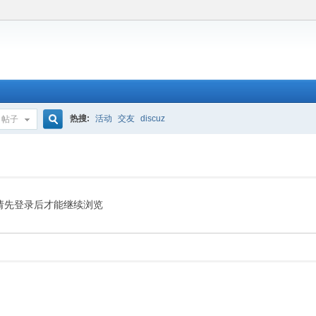
热搜:
活动
交友
discuz
帖子
搜
索
请先登录后才能继续浏览