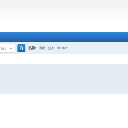
热搜:
活动
交友
discuz
帖子
搜
索