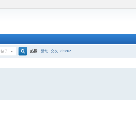
热搜:
活动
交友
discuz
帖子
搜
索