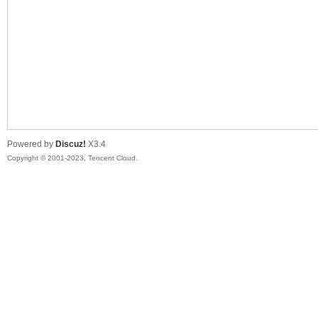
sc
Powered by
Discuz!
X3.4
Copyright © 2001-2023, Tencent Cloud.
uz!
Bo