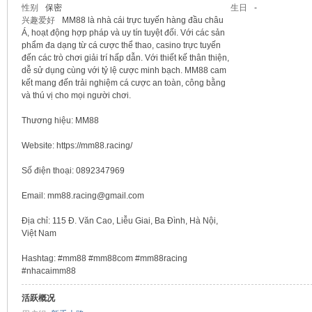
性别
保密
生日
-
兴趣爱好
MM88 là nhà cái trực tuyến hàng đầu châu
sc
Á, hoạt động hợp pháp và uy tín tuyệt đối. Với các sản
phẩm đa dạng từ cá cược thể thao, casino trực tuyến
đến các trò chơi giải trí hấp dẫn. Với thiết kế thân thiện,
dễ sử dụng cùng với tỷ lệ cược minh bạch. MM88 cam
kết mang đến trải nghiệm cá cược an toàn, công bằng
và thú vị cho mọi người chơi.
Thương hiệu: MM88
Website: https://mm88.racing/
uz!
Số điện thoại: 0892347969
Email: mm88.racing@gmail.com
Địa chỉ: 115 Đ. Văn Cao, Liễu Giai, Ba Đình, Hà Nội,
Việt Nam
Hashtag: #mm88 #mm88com #mm88racing
#nhacaimm88
活跃概况
Bo