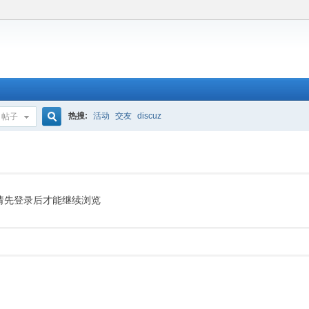
热搜:
活动
交友
discuz
帖子
搜
索
请先登录后才能继续浏览