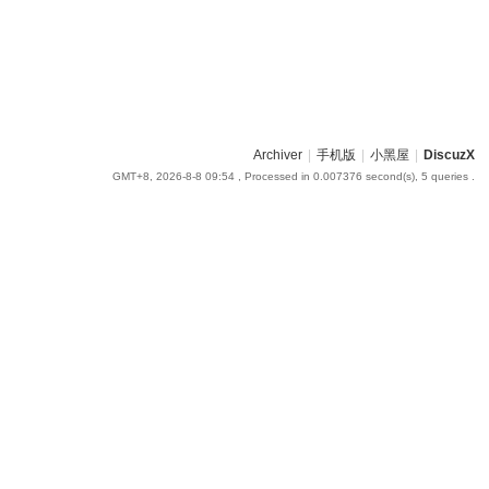
Archiver
|
手机版
|
小黑屋
|
DiscuzX
GMT+8, 2026-8-8 09:54
, Processed in 0.007376 second(s), 5 queries .