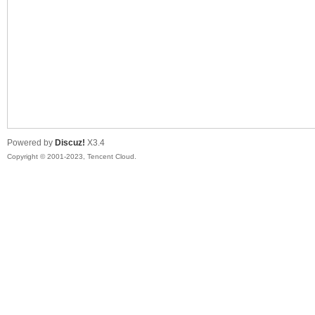
sc
Powered by
Discuz!
X3.4
Copyright © 2001-2023, Tencent Cloud.
uz!
Bo