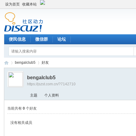
设为首页
收藏本站
便民信息
微信群
论坛
bengalclub5
好友
bengalclub5
https://jszst.com.cn/?7142710
Di
›
›
主题
个人资料
当前共有
0
个好友
没有相关成员