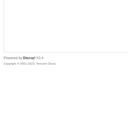
sc
Powered by
Discuz!
X3.4
Copyright © 2001-2023, Tencent Cloud.
uz!
Bo