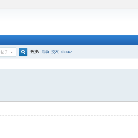
热搜:
活动
交友
discuz
帖子
搜
索