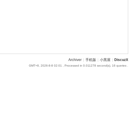
Archiver
|
手机版
|
小黑屋
|
DiscuzX
GMT+8, 2026-8-8 02:01
, Processed in 0.011278 second(s), 16 queries .