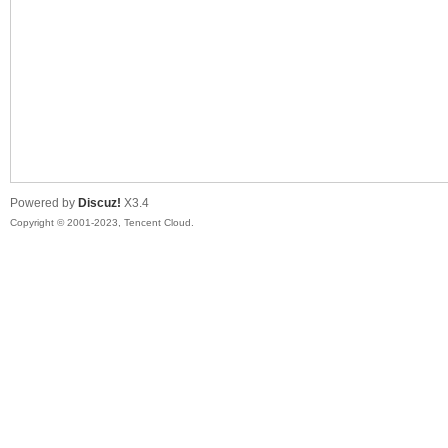
sc
Powered by
Discuz!
X3.4
Copyright © 2001-2023, Tencent Cloud.
uz!
Bo