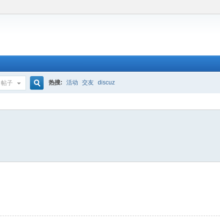
热搜:
活动
交友
discuz
帖子
搜
索