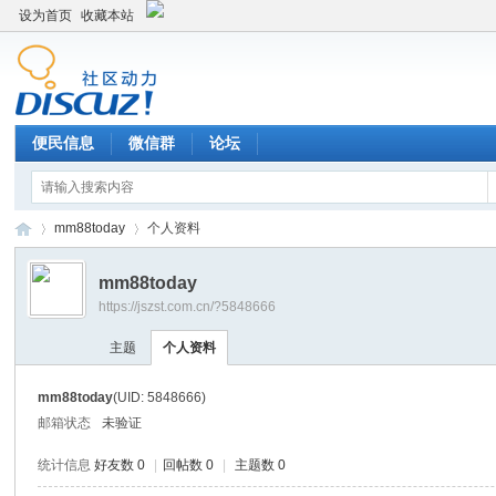
设为首页
收藏本站
便民信息
微信群
论坛
mm88today
个人资料
mm88today
https://jszst.com.cn/?5848666
Di
›
›
主题
个人资料
mm88today
(UID: 5848666)
邮箱状态
未验证
统计信息
好友数 0
|
回帖数 0
|
主题数 0