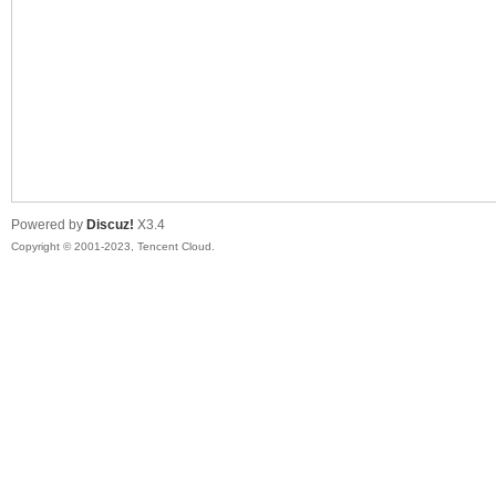
sc
Powered by
Discuz!
X3.4
Copyright © 2001-2023, Tencent Cloud.
uz!
Bo