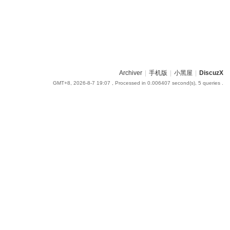
Archiver
|
手机版
|
小黑屋
|
DiscuzX
GMT+8, 2026-8-7 19:07
, Processed in 0.006407 second(s), 5 queries .