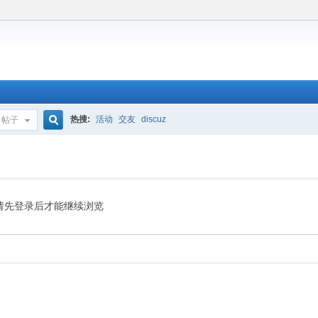
热搜:
活动
交友
discuz
帖子
搜
索
请先登录后才能继续浏览