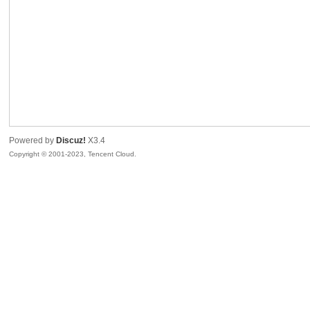
sc
Powered by
Discuz!
X3.4
Copyright © 2001-2023, Tencent Cloud.
uz!
Bo