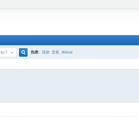
热搜:
活动
交友
discuz
帖子
搜
索