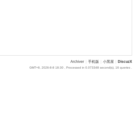
Archiver
|
手机版
|
小黑屋
|
DiscuzX
GMT+8, 2026-8-8 18:30
, Processed in 0.073348 second(s), 16 queries .