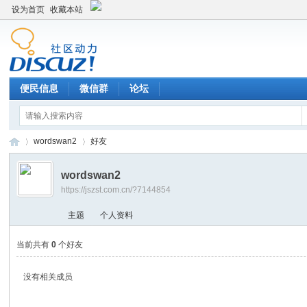
设为首页
收藏本站
便民信息
微信群
论坛
wordswan2
好友
wordswan2
https://jszst.com.cn/?7144854
Di
›
›
主题
个人资料
当前共有
0
个好友
没有相关成员