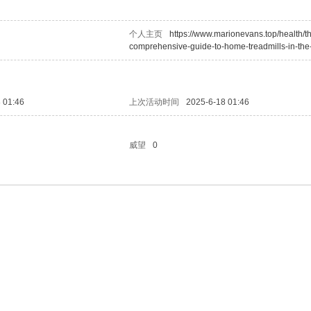
个人主页
https://www.marionevans.top/health/t
comprehensive-guide-to-home-treadmills-in-the
 01:46
上次活动时间
2025-6-18 01:46
威望
0