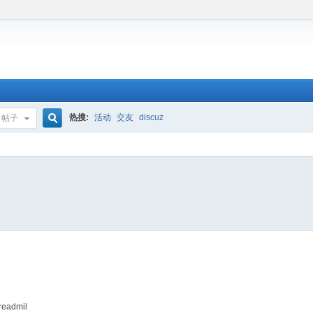
热搜:
活动
交友
discuz
帖子
搜
索
readmil