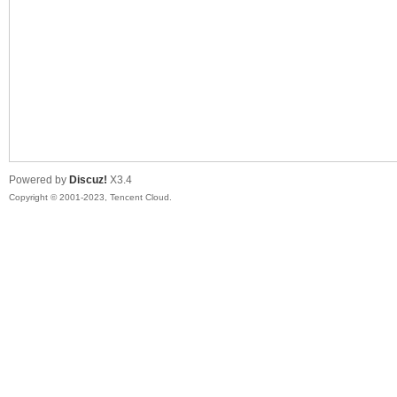
sc
Powered by
Discuz!
X3.4
Copyright © 2001-2023, Tencent Cloud.
uz!
Bo