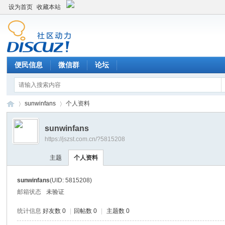
设为首页
收藏本站
便民信息
微信群
论坛
sunwinfans
个人资料
sunwinfans
https://jszst.com.cn/?5815208
Di
›
›
主题
个人资料
sunwinfans
(UID: 5815208)
邮箱状态
未验证
统计信息
好友数 0
|
回帖数 0
|
主题数 0