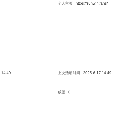
个人主页
https://sunwin.fans/
 14:49
上次活动时间
2025-6-17 14:49
威望
0