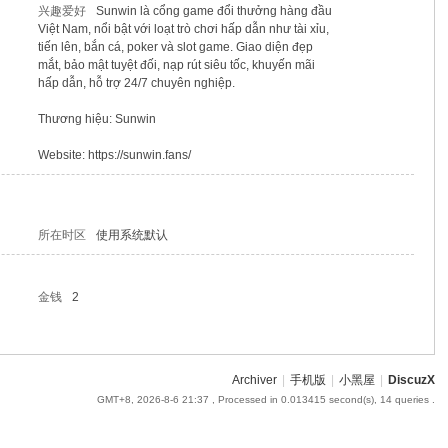
兴趣爱好
Sunwin là cổng game đổi thưởng hàng đầu
Việt Nam, nổi bật với loạt trò chơi hấp dẫn như tài xỉu,
tiến lên, bắn cá, poker và slot game. Giao diện đẹp
mắt, bảo mật tuyệt đối, nạp rút siêu tốc, khuyến mãi
hấp dẫn, hỗ trợ 24/7 chuyên nghiệp.
Thương hiệu: Sunwin
Website: https://sunwin.fans/
所在时区
使用系统默认
金钱
2
Archiver
|
手机版
|
小黑屋
|
DiscuzX
GMT+8, 2026-8-6 21:37
, Processed in 0.013415 second(s), 14 queries .