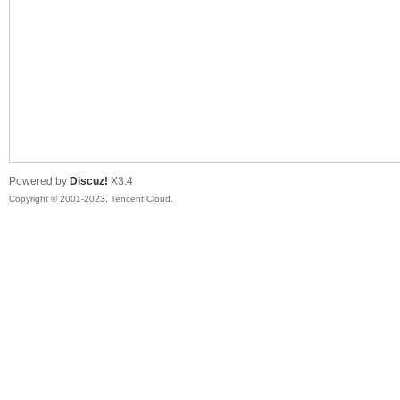
sc
Powered by
Discuz!
X3.4
Copyright © 2001-2023, Tencent Cloud.
uz!
Bo