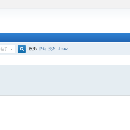
热搜:
活动
交友
discuz
帖子
搜
索