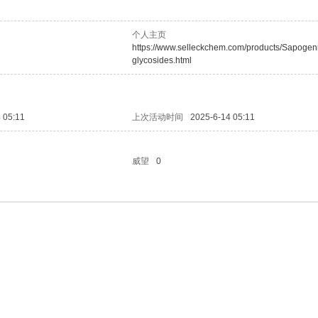
个人主页
https://www.selleckchem.com/products/Sapogen
glycosides.html
 05:11
上次活动时间
2025-6-14 05:11
威望
0