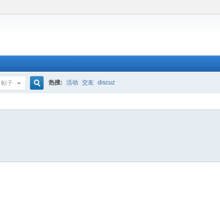
热搜:
活动
交友
discuz
帖子
搜
索