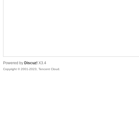
sc
Powered by
Discuz!
X3.4
Copyright © 2001-2023, Tencent Cloud.
uz!
Bo