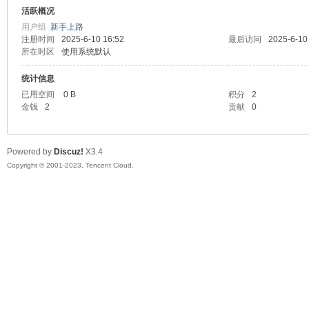
活跃概况
用户组
新手上路
注册时间
2025-6-10 16:52
最后访问
2025-6-10
所在时区
使用系统默认
统计信息
已用空间
0 B
积分
2
金钱
2
贡献
0
ar
Powered by
Discuz!
X3.4
Copyright © 2001-2023, Tencent Cloud.
d