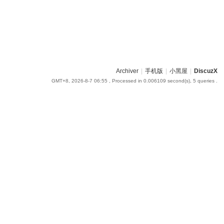
Archiver
|
手机版
|
小黑屋
|
DiscuzX
GMT+8, 2026-8-7 06:55
, Processed in 0.006109 second(s), 5 queries .