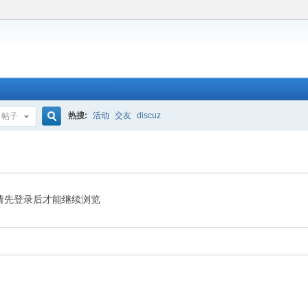
热搜:
活动
交友
discuz
帖子
搜
索
请先登录后才能继续浏览