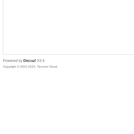
sc
Powered by
Discuz!
X3.4
Copyright © 2001-2023, Tencent Cloud.
uz!
Bo