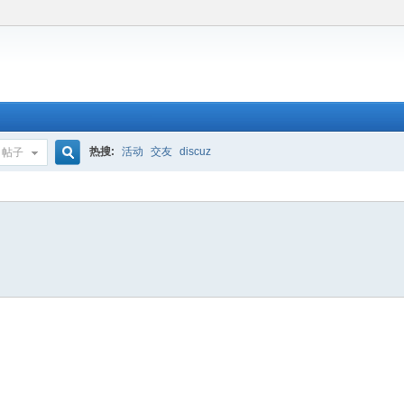
热搜:
活动
交友
discuz
帖子
搜
索