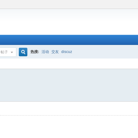
热搜:
活动
交友
discuz
帖子
搜
索