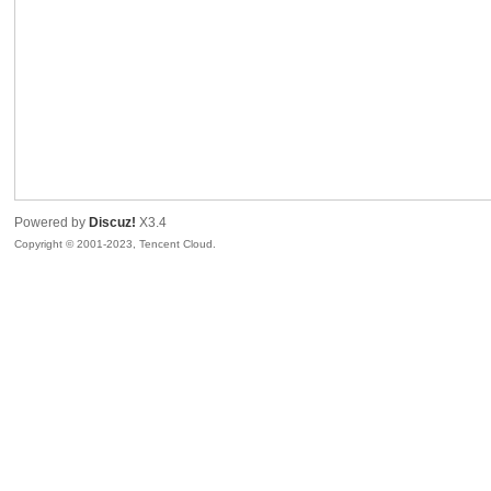
sc
Powered by
Discuz!
X3.4
Copyright © 2001-2023, Tencent Cloud.
uz!
Bo