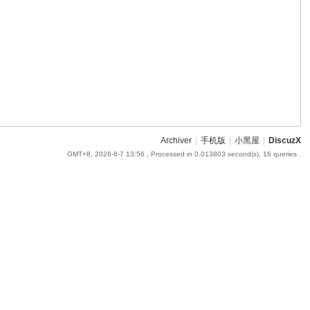
Archiver
|
手机版
|
小黑屋
|
DiscuzX
GMT+8, 2026-8-7 13:56
, Processed in 0.013803 second(s), 16 queries .