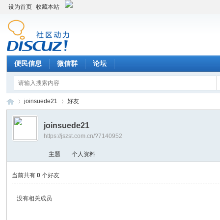
设为首页
收藏本站
便民信息
微信群
论坛
joinsuede21
好友
joinsuede21
https://jszst.com.cn/?7140952
Di
›
›
主题
个人资料
当前共有
0
个好友
没有相关成员