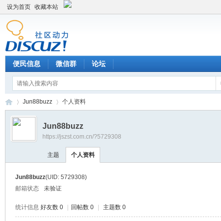
设为首页
收藏本站
便民信息
微信群
论坛
Jun88buzz
个人资料
Jun88buzz
https://jszst.com.cn/?5729308
Di
›
›
主题
个人资料
Jun88buzz
(UID: 5729308)
邮箱状态
未验证
统计信息
好友数 0
|
回帖数 0
|
主题数 0