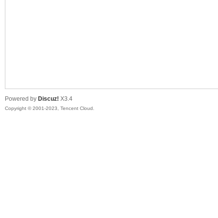
sc
Powered by
Discuz!
X3.4
Copyright © 2001-2023, Tencent Cloud.
uz!
Bo