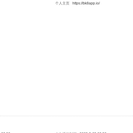
个人主页
https://bk8app.io/