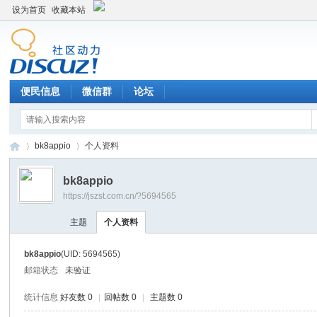
设为首页
收藏本站
便民信息
微信群
论坛
bk8appio
个人资料
bk8appio
https://jszst.com.cn/?5694565
Di
›
›
主题
个人资料
bk8appio
(UID: 5694565)
邮箱状态
未验证
统计信息
好友数 0
|
回帖数 0
|
主题数 0