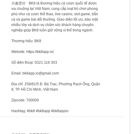
兴趣爱好
BK8 là thương hiệu cá cược quốc tế được
ưa chuộng tại Việt Nam, cung cấp loạt trò chơi phong
phú như cá cược thể thao, live casino, slot game, bắn
cá và game bài đổi thưởng. Giao diện tối ưu, bảo mật
nhiều lớp và dịch vụ chăm sóc khách hàng chuyên
nghiệp giúp BK8 luôn giữ vững vị thế trong ngành.
Thương hiệu: BK8
Website: https://bk8app.io/
Số điện thoại: 0321 116 303
Email: bk8app.io@gmail.com
Địa chỉ: 258/81/5 Đ. Bá Trạc, Phường Rạch Ông, Quận
8, TP. Hồ Chí Minh, Việt Nam
Zipcode: 700000
Hashtag: #bk8 #bk8app #bk8appio