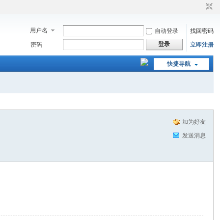
用户名
自动登录
找回密码
登录
密码
立即注册
快捷导航
加为好友
发送消息