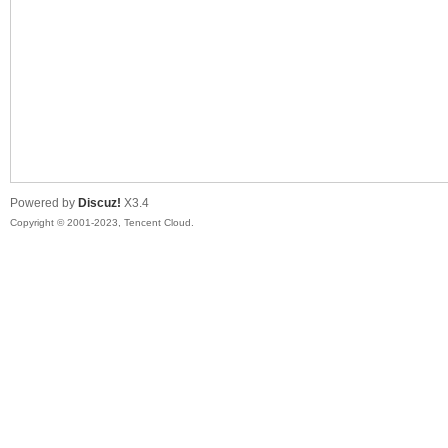
sc
Powered by
Discuz!
X3.4
Copyright © 2001-2023, Tencent Cloud.
uz!
Bo