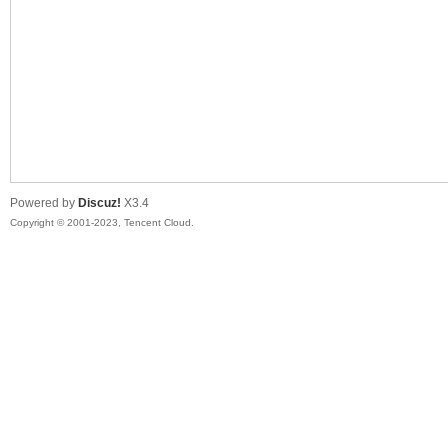
sc
Powered by
Discuz!
X3.4
Copyright © 2001-2023, Tencent Cloud.
uz!
Bo