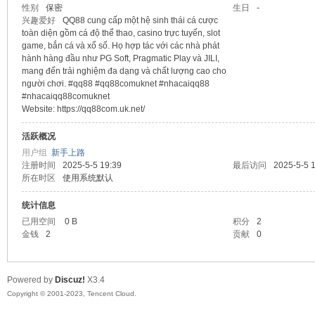
性别
保密
生日
-
兴趣爱好
QQ88 cung cấp một hệ sinh thái cá cược
sc
toàn diện gồm cá độ thể thao, casino trực tuyến, slot
game, bắn cá và xổ số. Họ hợp tác với các nhà phát
hành hàng đầu như PG Soft, Pragmatic Play và JILI,
mang đến trải nghiệm đa dạng và chất lượng cao cho
người chơi. #qq88 #qq88comuknet #nhacaiqq88
#nhacaiqq88comuknet
Website: https://qq88com.uk.net/
活跃概况
用户组
新手上路
注册时间
2025-5-5 19:39
最后访问
2025-5-5 
uz!
所在时区
使用系统默认
统计信息
已用空间
0 B
积分
2
金钱
2
贡献
0
Powered by
Discuz!
X3.4
Copyright © 2001-2023, Tencent Cloud.
Bo