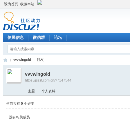
设为首页
收藏本站
便民信息
微信群
论坛
vvvwingold
好友
vvvwingold
https://jszst.com.cn/?7147544
Di
›
›
主题
个人资料
当前共有
0
个好友
没有相关成员