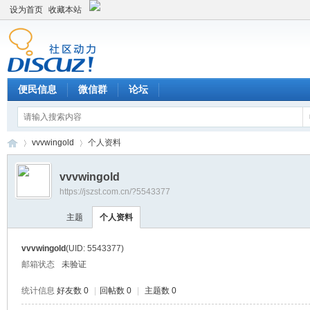
设为首页
收藏本站
便民信息
微信群
论坛
vvvwingold
个人资料
vvvwingold
https://jszst.com.cn/?5543377
Di
›
›
主题
个人资料
vvvwingold
(UID: 5543377)
邮箱状态
未验证
统计信息
好友数 0
|
回帖数 0
|
主题数 0