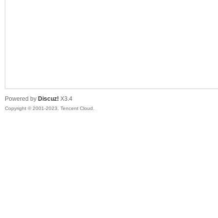
sc
Powered by
Discuz!
X3.4
Copyright © 2001-2023, Tencent Cloud.
uz!
Bo