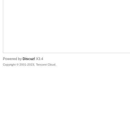
sc
Powered by
Discuz!
X3.4
Copyright © 2001-2023, Tencent Cloud.
uz!
Bo