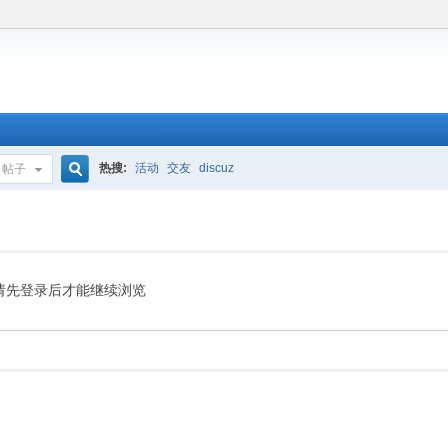
热搜:
活动
交友
discuz
帖子
搜
索
请先登录后才能继续浏览