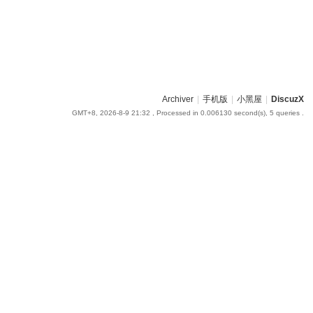
Archiver
|
手机版
|
小黑屋
|
DiscuzX
GMT+8, 2026-8-9 21:32
, Processed in 0.006130 second(s), 5 queries .