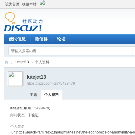
设为首页
收藏本站
便民信息
微信群
论坛
lutejet13
个人资料
lutejet13
https://jszst.com.cn/?5499479
Di
›
›
主题
个人资料
lutejet13
(UID: 5499479)
邮箱状态
未验证
个人签名
[url]https://leach-ramirez-2.thoughtlanes.net/the-economics-of-anonymity-a-l