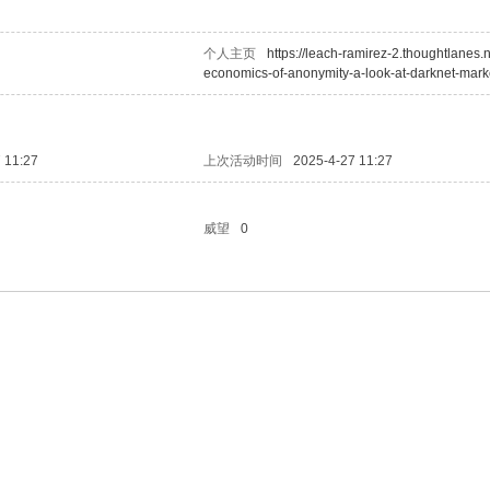
个人主页
https://leach-ramirez-2.thoughtlanes.n
economics-of-anonymity-a-look-at-darknet-mark
 11:27
上次活动时间
2025-4-27 11:27
威望
0