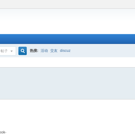
热搜:
活动
交友
discuz
帖子
搜
索
ook-