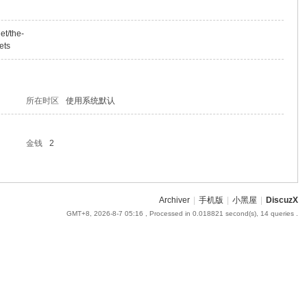
et/the-
ets
所在时区
使用系统默认
金钱
2
Archiver
|
手机版
|
小黑屋
|
DiscuzX
GMT+8, 2026-8-7 05:16
, Processed in 0.018821 second(s), 14 queries .