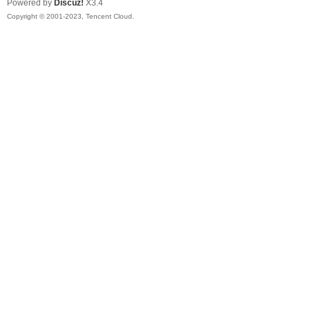
Powered by
Discuz!
X3.4
Copyright © 2001-2023, Tencent Cloud.
ar
d