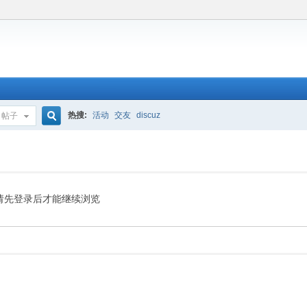
热搜:
活动
交友
discuz
帖子
搜
索
请先登录后才能继续浏览