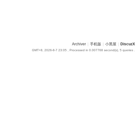
Archiver
|
手机版
|
小黑屋
|
DiscuzX
GMT+8, 2026-8-7 23:05
, Processed in 0.007768 second(s), 5 queries .