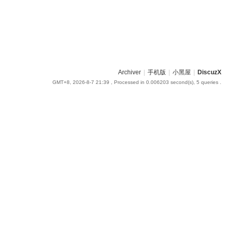
Archiver
|
手机版
|
小黑屋
|
DiscuzX
GMT+8, 2026-8-7 21:39
, Processed in 0.006203 second(s), 5 queries .