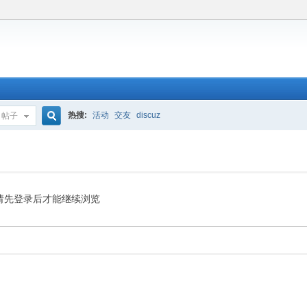
热搜:
活动
交友
discuz
帖子
搜
索
请先登录后才能继续浏览