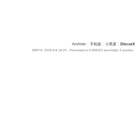
Archiver
|
手机版
|
小黑屋
|
DiscuzX
GMT+8, 2026-8-9 18:25
, Processed in 0.006323 second(s), 5 queries .