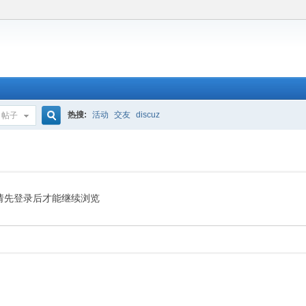
热搜:
活动
交友
discuz
帖子
搜
索
请先登录后才能继续浏览