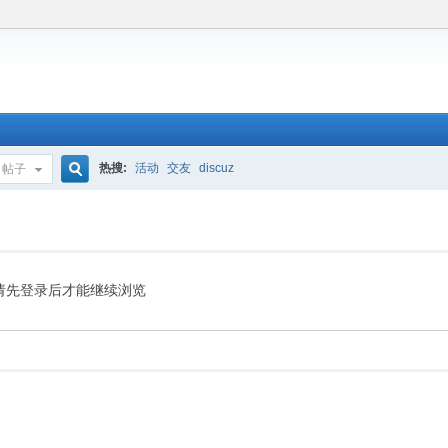
热搜:
活动
交友
discuz
帖子
搜
索
请先登录后才能继续浏览