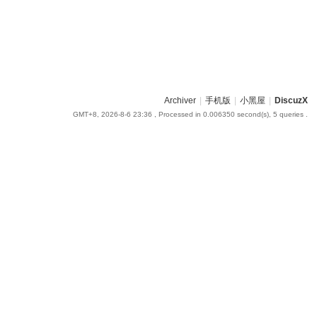
Archiver
|
手机版
|
小黑屋
|
DiscuzX
GMT+8, 2026-8-6 23:36
, Processed in 0.006350 second(s), 5 queries .