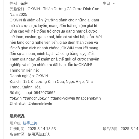
性别
保密
生日
-
兴趣爱好
OKWIN - Thiên Đường Cá Cược Đỉnh Cao
sc
Năm 2025
OKWIN là điểm đến lý tưởng dành cho những ai đam
mê cá cược trực tuyến, mang đến trải nghiệm giải trí
đỉnh cao với hệ thống trò chơi đa dạng như cá cược
thể thao, casino, game bài, bắn cá và slot hấp dẫn. Với
nền tảng công nghệ tiên tiến, giao diện thân thiện và
tốc độ giao dịch nhanh chóng, OKWIN cam kết mang
đến sự an toàn, minh bạch và công bằng tuyệt đối.
Tham gia ngay để khám phá thế giới cá cược chuyên
nghiệp và nhận nhiều ưu đãi hấp dẫn từ OKWIN!
Thông tin liên hệ:
uz!
Doanh nghiệp: OKWIN
Địa chỉ: 121 Đ. Lương Định Của, Ngọc Hiệp, Nha
Trang, Khánh Hòa
Số điện thoại: 0942073662
#okwin #trangchuokwin #dangkyokwin #naptienokwin
#linkokwin #nhacaiokwin
活跃概况
用户组
新手上路
注册时间
2025-3-14 18:53
最后访问
2025-3-14
所在时区
使用系统默认
Bo