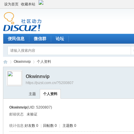
设为首页
收藏本站
便民信息
微信群
论坛
Okwinnvip
个人资料
Okwinnvip
https://jszst.com.cn/?5200807
Di
›
›
主题
个人资料
Okwinnvip
(UID: 5200807)
邮箱状态
未验证
统计信息
好友数 0
|
回帖数 0
|
主题数 0