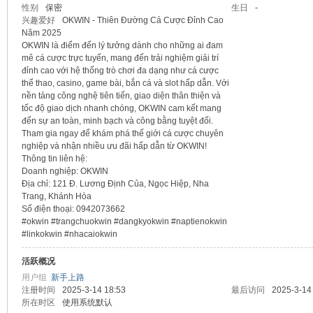
性别
保密
生日
-
兴趣爱好
OKWIN - Thiên Đường Cá Cược Đỉnh Cao
sc
Năm 2025
OKWIN là điểm đến lý tưởng dành cho những ai đam
mê cá cược trực tuyến, mang đến trải nghiệm giải trí
đỉnh cao với hệ thống trò chơi đa dạng như cá cược
thể thao, casino, game bài, bắn cá và slot hấp dẫn. Với
nền tảng công nghệ tiên tiến, giao diện thân thiện và
tốc độ giao dịch nhanh chóng, OKWIN cam kết mang
đến sự an toàn, minh bạch và công bằng tuyệt đối.
Tham gia ngay để khám phá thế giới cá cược chuyên
nghiệp và nhận nhiều ưu đãi hấp dẫn từ OKWIN!
Thông tin liên hệ:
uz!
Doanh nghiệp: OKWIN
Địa chỉ: 121 Đ. Lương Định Của, Ngọc Hiệp, Nha
Trang, Khánh Hòa
Số điện thoại: 0942073662
#okwin #trangchuokwin #dangkyokwin #naptienokwin
#linkokwin #nhacaiokwin
活跃概况
用户组
新手上路
注册时间
2025-3-14 18:53
最后访问
2025-3-14
所在时区
使用系统默认
Bo