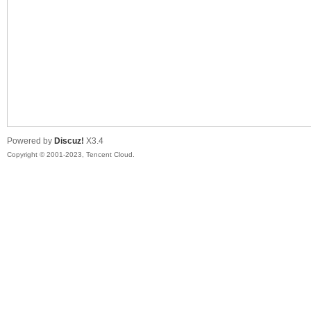
sc
Powered by
Discuz!
X3.4
Copyright © 2001-2023, Tencent Cloud.
uz!
Bo