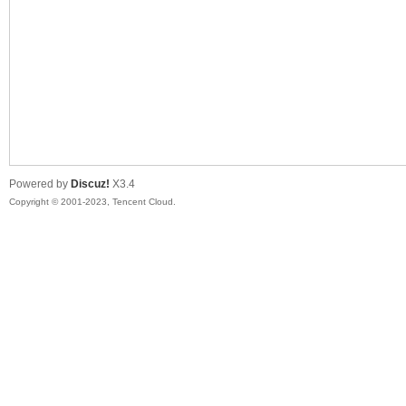
sc
Powered by
Discuz!
X3.4
Copyright © 2001-2023, Tencent Cloud.
uz!
Bo