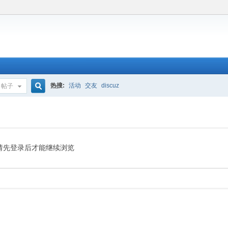
热搜:
活动
交友
discuz
帖子
搜
索
请先登录后才能继续浏览