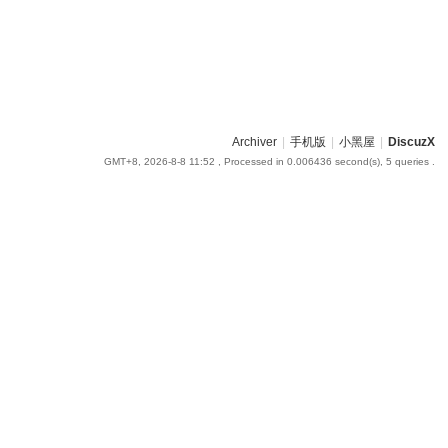
Archiver
|
手机版
|
小黑屋
|
DiscuzX
GMT+8, 2026-8-8 11:52
, Processed in 0.006436 second(s), 5 queries .